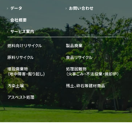
データ
お問い合わせ
会社概要
サービス案内
燃料向けリサイクル
製品廃棄
原料リサイクル
食品リサイクル
埋設廃棄物
処理困難物
（地中障害・掘り起し)
（火事ごみ・不法投棄・焼却炉）
汚染土壌
残土、砕石等建材商品
アスベスト処理