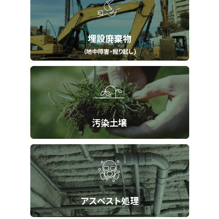
埋設廃棄物
（地中障害・掘り起し)
汚染土壌
アスベスト処理