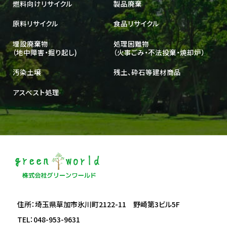
燃料向けリサイクル
製品廃棄
原料リサイクル
食品リサイクル
埋設廃棄物
処理困難物
（地中障害・掘り起し)
（火事ごみ・不法投棄・焼却炉）
汚染土壌
残土、砕石等建材商品
アスベスト処理
住所：埼玉県草加市氷川町2122-11 野崎第3ビル5F
TEL：048-953-9631