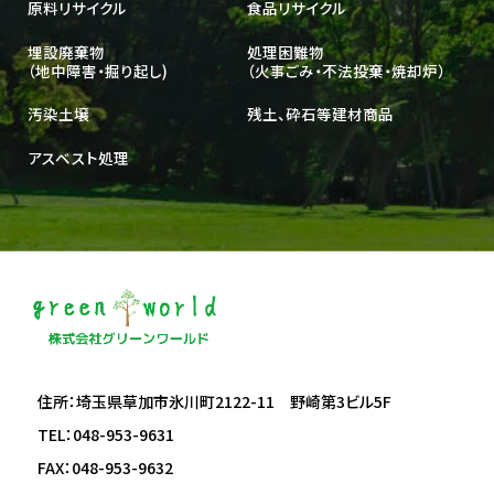
原料リサイクル
食品リサイクル
埋設廃棄物
処理困難物
（地中障害・掘り起し)
（火事ごみ・不法投棄・焼却炉）
汚染土壌
残土、砕石等建材商品
アスベスト処理
住所：埼玉県草加市氷川町2122-11 野崎第3ビル5F
TEL：048-953-9631
FAX：048-953-9632